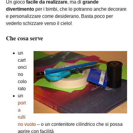
Un gioco
facile da realizzare
, ma di
grande
divertimento
per i bimbi, che lo potranno anche decorare
e personalizzare come desiderano. Basta poco per
vederlo schizzare verso il cielo!
Che cosa serve
un
cart
onci
no
colo
rato
un
port
a
rulli
no vuoto
– o un contenitore cilindrico che si possa
aprire con facilità