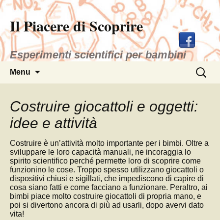
Il Piacere di Scoprire
Esperimenti scientifici per bambini
Vai
Ricerca
Menu
al
per:
contenuto
Costruire giocattoli e oggetti:
idee e attività
Costruire è un’attività molto importante per i bimbi. Oltre a
sviluppare le loro capacità manuali, ne incoraggia lo
spirito scientifico perché permette loro di scoprire come
funzionino le cose. Troppo spesso utilizzano giocattoli o
dispositivi chiusi e sigillati, che impediscono di capire di
cosa siano fatti e come facciano a funzionare. Peraltro, ai
bimbi piace molto costruire giocattoli di propria mano, e
poi si divertono ancora di più ad usarli, dopo avervi dato
vita!