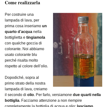
Come realizzarla
Per costruire una
lampada di lava, per
prima cosa inseriamo
un
quarto d’acqua
nella
bottiglietta e
tingiamola
con qualche goccia di
colorante. Noi abbiamo
usato colorante blu
perché risalta molto
rispetto al colore dell’olio.
Dopodiché, sopra al
primo strato della nostra
lampada di lava, creiamo
il secondo di
olio
. Per farlo, versiamone
due quarti nella
bottiglia
. Facciamo attenzione a non riempire
completamente la bottiglia di acqua e olio:
lasciamo