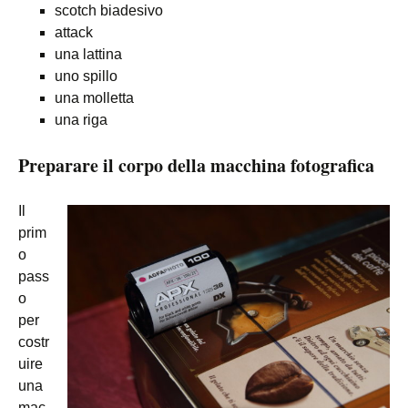
scotch biadesivo
attack
una lattina
uno spillo
una molletta
una riga
Preparare il corpo della macchina fotografica
Il
prim
o
pass
o
per
costr
uire
una
mac