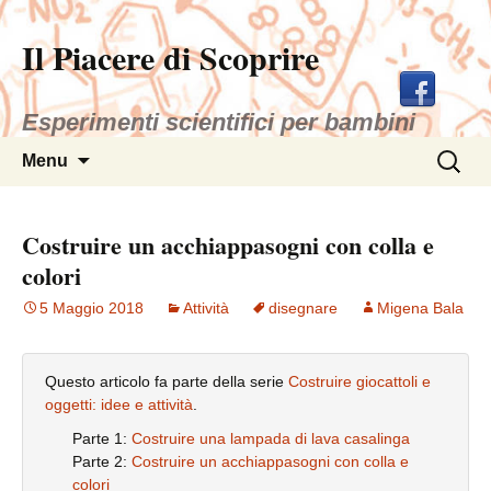
Il Piacere di Scoprire
Esperimenti scientifici per bambini
Vai
Ricerca
Menu
al
per:
contenuto
Costruire un acchiappasogni con colla e
colori
5 Maggio 2018
Attività
disegnare
Migena Bala
Questo articolo fa parte della serie
Costruire giocattoli e
oggetti: idee e attività
.
Parte 1:
Costruire una lampada di lava casalinga
Parte 2:
Costruire un acchiappasogni con colla e
colori