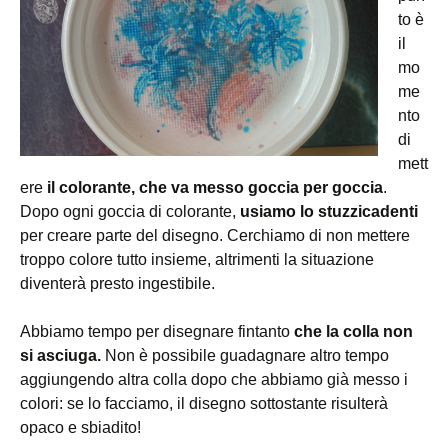
to è
il
mo
me
nto
di
mett
ere
il colorante, che va messo
goccia per goccia
.
Dopo ogni goccia di colorante,
usiamo lo stuzzicadenti
per creare parte del disegno. Cerchiamo di non mettere
troppo colore tutto insieme, altrimenti la situazione
diventerà presto ingestibile.
Abbiamo tempo per disegnare fintanto
che la colla non
si asciuga.
Non è possibile guadagnare altro tempo
aggiungendo altra colla dopo che abbiamo già messo i
colori: se lo facciamo, il disegno sottostante risulterà
opaco e sbiadito!