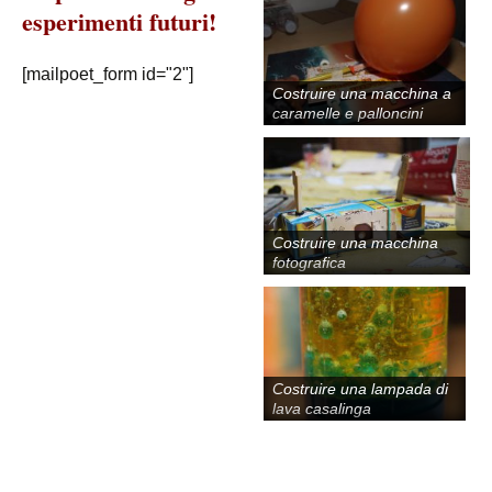
esperimenti futuri!
[mailpoet_form id="2"]
Costruire una macchina a
caramelle e palloncini
Costruire una macchina
fotografica
Costruire una lampada di
lava casalinga