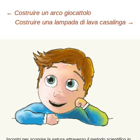
Navigazione
←
Costruire un arco giocattolo
Costruire una lampada di lava casalinga
→
articolo
Incontri per scoprire la natura attraverso il metodo scientifico in