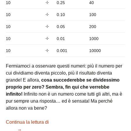
10
0.25
40
10
0.10
100
10
0.05
200
10
0.01
1000
10
0.001
10000
Fermiamoci a osservare questi numeri: più il numero per
cui dividiamo diventa piccolo, più il risultato diventa
grande! E allora,
cosa succederebbe se dividessimo
proprio per zero? Sembra, fin qui che verrebbe
infinito!
Infinito non è un numero come tutti gli altri, ma è
pur sempre una risposta… ed è sensata! Ma perché
allora non va bene?
Continua la lettura di
Dividere per zero: perché non si può
fare?
→