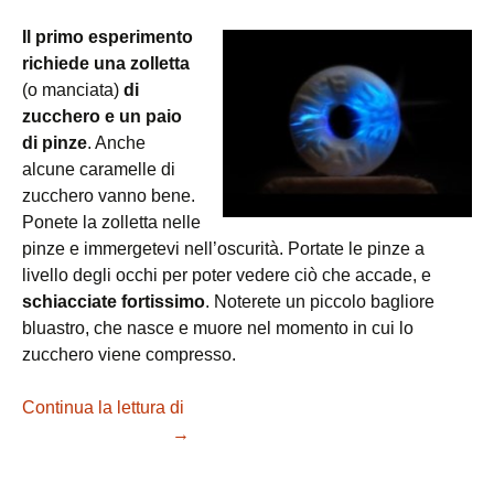
Il primo esperimento
richiede una zolletta
(o manciata)
di
zucchero e un paio
di pinze
. Anche
alcune caramelle di
zucchero vanno bene.
Ponete la zolletta nelle
pinze e immergetevi nell’oscurità. Portate le pinze a
livello degli occhi per poter vedere ciò che accade, e
schiacciate fortissimo
. Noterete un piccolo bagliore
bluastro, che nasce e muore nel momento in cui lo
zucchero viene compresso.
Continua la lettura di
La triboluminescenza: dallo
zucchero alla luce!
→