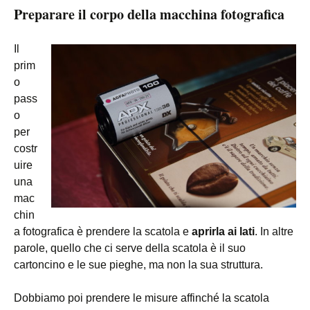
Preparare il corpo della macchina fotografica
Il
prim
o
pass
o
per
costr
uire
una
mac
chin
a fotografica è prendere la scatola e
aprirla ai lati
. In altre
parole, quello che ci serve della scatola è il suo
cartoncino e le sue pieghe, ma non la sua struttura.
Dobbiamo poi prendere le misure affinché la scatola