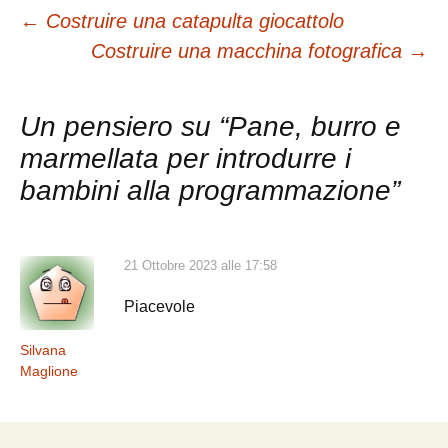
Navigazione
←
Costruire una catapulta giocattolo
Costruire una macchina fotografica
→
articolo
Un pensiero su “
Pane, burro e
marmellata per introdurre i
bambini alla programmazione
”
21 Ottobre 2023 alle 17:58
Piacevole
Silvana
Maglione