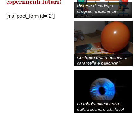
esperimenti futuri!
Risorse di coding e
programmazione per
[mailpoet_form id="2"]
bambini
Costruire una macchina a
caramelle e palloncini
La triboluminescenza:
dallo zucchero alla luce!