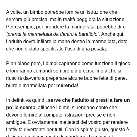
A volte, un bimbo potrebbe fornire un’istruzione che
sembra più precisa, ma in realtà peggiora la situazione.
Per esempio, per prendere la marmellata, potrebbe dire
“prendi la marmellata da dentro il barattolo”
. Anche qui,
l’adulto dovrà infilare la mano dentro la marmellata, dato
che non è stato specificato l’uso di una posata.
Pian piano però, i bimbi capiranno come funziona il gioco
e forniranno comandi sempre più precisi, fino a che si
riuscirà davvero a preparare alcune buone fette di pane,
burro e marmellata per
merenda
!
In definitiva quindi,
serve che l’adulto si presti a fare un
po’ lo scemo
, affinché i bimbi si rendano conto che
devono fornire al computer istruzioni precise e non
ambigue. E ovviamente, metteteci del vostro per rendere
l’attività divertente per tutti! Con lo spirito giusto, questo è
davvero un ottimo modo di introdurre i bambini alla