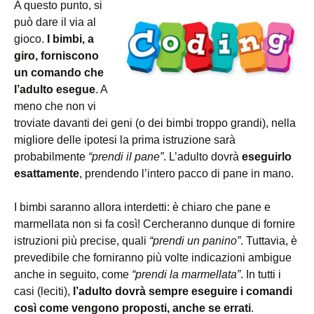
A questo punto, si
può dare il via al
gioco.
I bimbi, a
giro, forniscono
un comando che
l’adulto esegue
. A
meno che non vi
troviate davanti dei geni (o dei bimbi troppo grandi), nella
migliore delle ipotesi la prima istruzione sarà
probabilmente
“prendi il pane”
. L’adulto dovrà
eseguirlo
esattamente
, prendendo l’intero pacco di pane in mano.
I bimbi saranno allora interdetti: è chiaro che pane e
marmellata non si fa così! Cercheranno dunque di fornire
istruzioni più precise, quali
“prendi un panino”
. Tuttavia, è
prevedibile che forniranno più volte indicazioni ambigue
anche in seguito, come
“prendi la marmellata”
. In tutti i
casi (leciti),
l’adulto dovrà sempre eseguire i comandi
così come vengono proposti, anche se errati
.