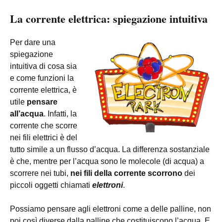
La corrente elettrica: spiegazione intuitiva
Per dare una
spiegazione
intuitiva di cosa sia
e come funzioni la
corrente elettrica, è
utile
pensare
all’acqua
. Infatti, la
corrente che scorre
nei fili elettrici è del
tutto simile a un flusso d’acqua. La differenza sostanziale
è che, mentre per l’acqua sono le molecole (di acqua) a
scorrere nei tubi,
nei fili della corrente scorrono
dei
piccoli oggetti chiamati
elettroni
.
Possiamo pensare agli elettroni come a delle palline, non
poi così diverse dalla palline che costituiscono l’acqua. E