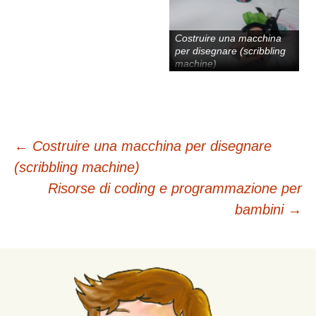
Costruire una macchina
per disegnare (scribbling
machine)
Navigazione
←
Costruire una macchina per disegnare
(scribbling machine)
articolo
Risorse di coding e programmazione per
bambini
→