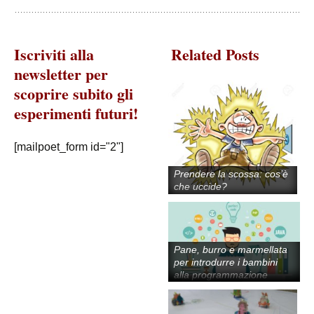
Iscriviti alla
Related Posts
newsletter per
scoprire subito gli
esperimenti futuri!
[mailpoet_form id="2"]
Prendere la scossa: cos’è
che uccide?
Pane, burro e marmellata
per introdurre i bambini
alla programmazione