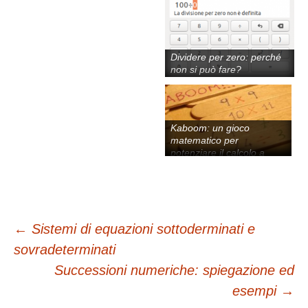
Dividere per zero: perché
non si può fare?
Kaboom: un gioco
matematico per
potenziare il calcolo a
mente
Navigazione
←
Sistemi di equazioni sottoderminati e
sovradeterminati
articolo
Successioni numeriche: spiegazione ed
esempi
→