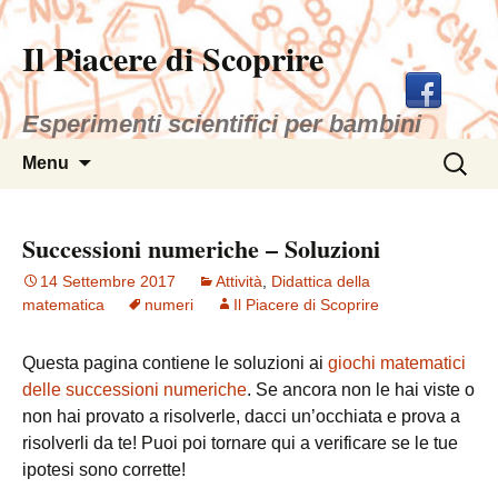
Il Piacere di Scoprire
Esperimenti scientifici per bambini
Vai
Ricerca
Menu
al
per:
contenuto
Successioni numeriche – Soluzioni
14 Settembre 2017
Attività
,
Didattica della
matematica
numeri
Il Piacere di Scoprire
Questa pagina contiene le soluzioni ai
giochi matematici
delle successioni numeriche
. Se ancora non le hai viste o
non hai provato a risolverle, dacci un’occhiata e prova a
risolverli da te! Puoi poi tornare qui a verificare se le tue
ipotesi sono corrette!